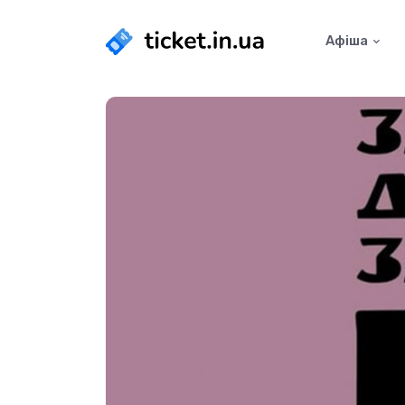
Афіша