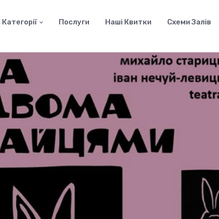
Категорії
Послуги
Наші Квитки
Схеми Залів