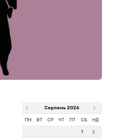
Серпень 2026
ПН
ВТ
СР
ЧТ
ПТ
СБ
НД
1
2