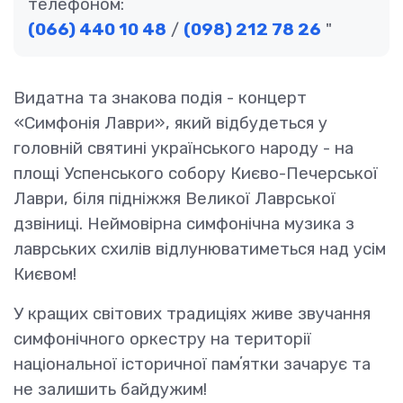
телефоном:
(066) 440 10 48
/
(098) 212 78 26
Видатна та знакова подія - концерт
«Симфонія Лаври», який відбудеться у
головній святині українського народу - на
площі Успенського собору Києво-Печерської
Лаври, біля підніжжя Великої Лаврської
дзвіниці. Неймовірна симфонічна музика з
лаврських схилів відлунюватиметься над усім
Києвом!
У кращих світових традиціях живе звучання
симфонічного оркестру на території
національної історичної памʼятки зачарує та
не залишить байдужим!