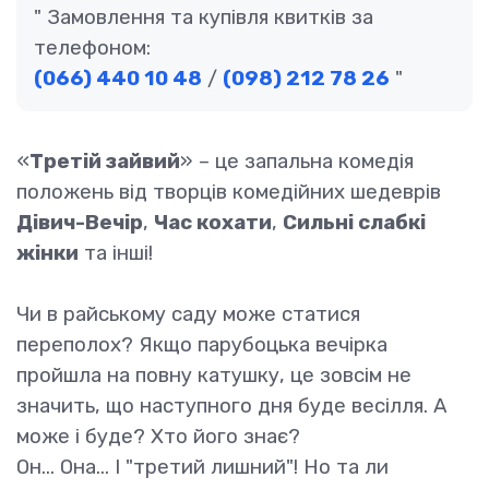
Замовлення та купівля квитків за
телефоном:
(066) 440 10 48
/
(098) 212 78 26
«
Третій зайвий
» – це запальна комедія
положень від творців комедійних шедеврів
Дівич-Вечір
,
Час кохати
,
Сильні слабкі
жінки
та інші!
Чи в райському саду може статися
переполох? Якщо парубоцька вечірка
пройшла на повну катушку, це зовсім не
значить, що наступного дня буде весілля. А
може і буде? Хто його знає?
Он... Она... І "третий лишний"! Но та ли