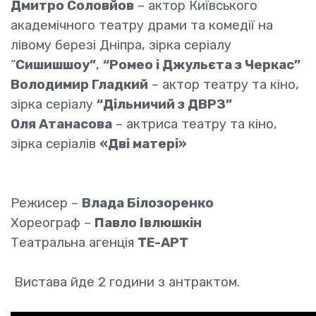
Дмитро Соловйов
– актор Київського
академічного театру драми та комедії на
лівому березі Дніпра, зірка серіалу
“
Сишишшоу”
,
“Ромео і Джульєта з Черкас”
Володимир Гладкий
– актор театру та кіно,
зірка серіалу
“Дільничий з ДВРЗ”
Оля Атанасова
– актриса театру та кіно,
зірка серіалів
«Дві матері»
Режисер –
Влада Білозоренко
Хореограф –
Павло Івлюшкін
Театральна агенція
ТЕ-АРТ
Вистава йде 2 години з антрактом.