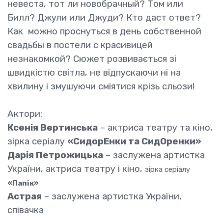
невеста, тот ли новобрачный? Том или
Билл? Джули или Джуди? Кто даст ответ?
Как можно проснуться в день собственной
свадьбы в постели с красивицей
незнакомкой? Сюжет розвивається зі
швидкістю світла, не відпускаючи ні на
хвилину і змушуючи сміятися крізь сльози!
Актори:
Ксенія Вертинська
– актриса театру та кіно,
зірка серіалу
«СидорЕнки та СидОренки»
Дарія Петрожицька
– заслужена артистка
України, актриса театру і кіно,
зірка серіалу
«Папік»
Астрая
– заслужена артистка України,
співачка